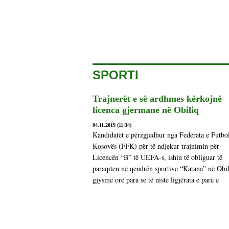
SPORTI
Trajnerët e së ardhmes kërkojnë
licenca gjermane në Obiliq
04.11.2019 (11:34)
Kandidatët e përzgjedhur nga Federata e Futbol
Kosovës (FFK) për të ndjekur trajnimin për
Licencën “B” të UEFA-s, ishin të obliguar të
paraqiten në qendrën sportive “Katana” në Obil
gjysmë ore para se të niste ligjërata e parë e