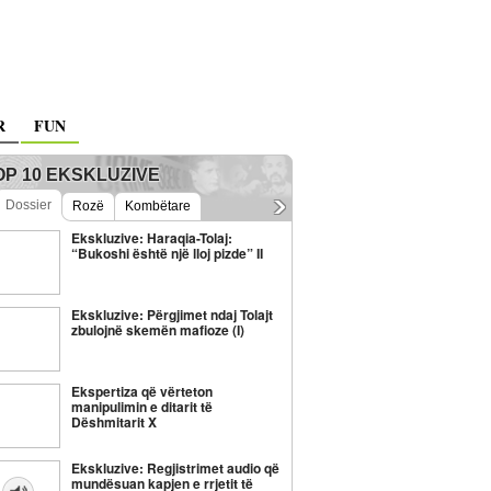
R
FUN
 korruptuarit s’po
Prokuroria kërkon rigjykimin e
OP 10 EKSKLUZIVE
Fatmir Limajt për krime lufte
>
Dossier
Rozë
Kombëtare
Ekskluzive: Haraqia-Tolaj:
atik dhe institucional, mungesa e
“Bukoshi është një lloj pizde” II
Nëse Gjykata e Apelit aprovon ankesën e
hkimit për individët që janë të
Prokurorisë, Fatmir Limaj do të dalë për herë
organizuar dhe korrupsion,
tretë para drejtësisë si i akuzuar
Ekskluzive: Përgjimet ndaj Tolajt
lexo më shumë »
zbulojnë skemën mafioze (I)
Ekspertiza që vërteton
manipulimin e ditarit të
Dëshmitarit X
Ekskluzive: Regjistrimet audio që
mundësuan kapjen e rrjetit të