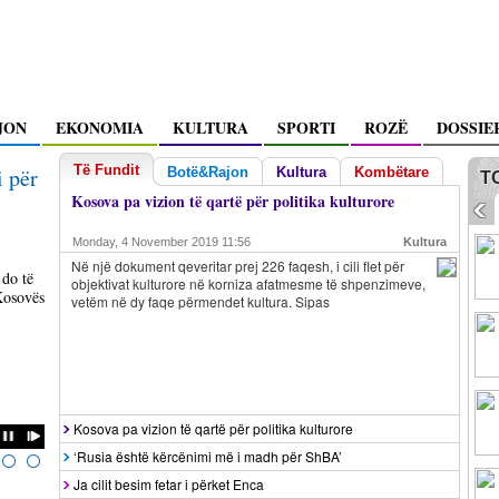
JON
EKONOMIA
KULTURA
SPORTI
ROZË
DOSSIE
Të Fundit
 për
Rrezik për luftë civile
O’Connell: Të
Botë&Rajon
Kultura
Kombëtare
T
ndëshkohen
Kosova pa vizion të qartë për politika kulturore
<
Monday, 4 November 2019 11:56
Kultura
Nëse pozita dhe opozita nuk merren vesh për
Korrupsioni sistem
Në një dokument qeveritar prej 226 faqesh, i cili flet për
tejkalimin e krizës parlamentare, atëherë rreziku për
kulturës së mosndës
 do të
objektivat kulturore në korniza afatmesme të shpenzimeve,
një konflikt brenda shqiptarëve është shumë i
zhytur në krim të 
Kosovës
vetëm në dy faqe përmendet kultura. Sipas
tendenca
lexo më shumë »
lexo më shumë »
>
Kosova pa vizion të qartë për politika kulturore
>
‘Rusia është kërcënimi më i madh për ShBA’
>
Ja cilit besim fetar i përket Enca