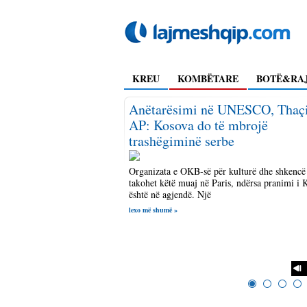
KREU
KOMBËTARE
BOTË&RA
alëve ftohen për të
Anëtarësimi në UNESCO, Thaçi
ligjin e duhanit
AP: Kosova do të mbrojë
trashëgiminë serbe
ër Avokim dhe Zhvillim në
istrinë e Shëndetësisë dhe
Organizata e OKB-së për kulturë dhe shkencë
 Kosovë, ka organizuar për sot
takohet këtë muaj në Paris, ndërsa pranimi i 
është në agjendë. Një
lexo më shumë »