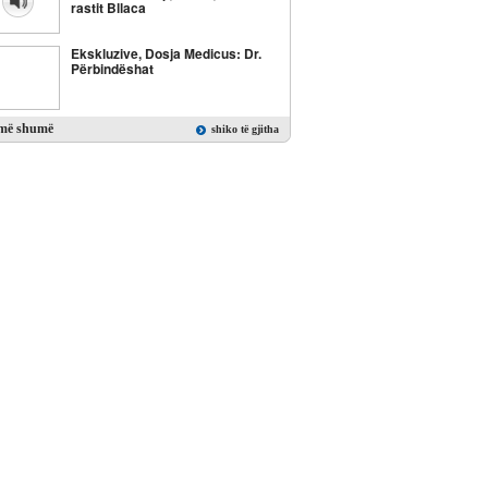
rastit Bllaca
Ekskluzive, Dosja Medicus: Dr.
Përbindëshat
Ekskluzive: Dëshmitari X,
më shumë
shiko të gjitha
dëshmia që kurrë s’u dëgjua (III)
Ekskluzive: VIP-at kosovarë
kapen me drogë
NATO (19): Vladan Antiq – MUP,
njeriu i krimit dhe prostitucionit
NATO (18) Aleksandër Popadiq,
kamarieri kriminel
NATO (17): Filip Sinxhiq, rrugaçi i
trazirave në veri